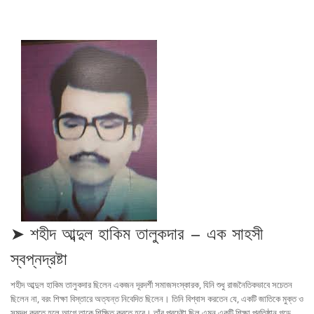
➤ শহীদ আব্দুল হাকিম তালুকদার – এক সাহসী
স্বপ্নদ্রষ্টা
শহীদ আব্দুল হাকিম তালুকদার ছিলেন একজন দূরদর্শী সমাজসংস্কারক, যিনি শুধু রাজনৈতিকভাবে সচেতন
ছিলেন না, বরং শিক্ষা বিস্তারে অত্যন্ত নিবেদিত ছিলেন। তিনি বিশ্বাস করতেন যে, একটি জাতিকে মুক্ত ও
সমৃদ্ধ করতে হলে আগে তাকে শিক্ষিত করতে হবে। তাঁর প্রচেষ্টা ছিল এমন একটি শিক্ষা প্রতিষ্ঠান গড়ে