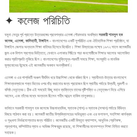
✦ কলেজ পরিচিতি
যমুনা সেতুর পূর্ব প্রান্তে উত্তরবঙ্গের প্রবেশদ্বার এলেঙ্গা পৌরসভায় অবস্থিত
সরকারী শামসুল হক
কলেজ, এলেঙ্গা, কালিহাতী, টাঙ্গাইল
– বাংলাদেশের একটি সুপরিচিত এবং ঐতিহাসিক শিক্ষা প্রতিষ্ঠান, যা
টাঙ্গাইল জেলার অন্যতম শিক্ষা বাতিঘর হিসেবে বিবেচিত। শিক্ষা বিস্তারের লক্ষ্যে ১৯৭২ সালে কলেজটির
জন্ম এক বিশাল স্বপ্নের ভিত্তিতে, যেখানে এলাকার পিছিয়ে পড়া জনগোষ্ঠীকে শিক্ষার আলোয় আলোকিত
করার প্রতিশ্রুতি লুকিয়ে ছিল। বাংলাদেশের মুক্তিযুদ্ধ-পরবর্তী সময়ে শিক্ষা, সংস্কৃতি ও মানবিক
মূল্যবোধের উন্মেষে এই কলেজটির অবদান অনস্বীকার্য।
এলেঙ্গা ও এর পার্শ্ববর্তী অঞ্চল দীর্ঘদিন ধরে উচ্চশিক্ষা থেকে বঞ্চিত ছিল। স্বাধীনতা-উত্তর বাংলাদেশে
শিক্ষাব্যবস্থাকে শক্ত ভিতের ওপর দাঁড় করানোর জন্য প্রয়োজন ছিল স্থানীয় পর্যায়ে উদ্যমী, দূরদর্শী ও
বলিষ্ঠ নেতৃত্বের। ঠিক এই সময়েই কিছু মহান ব্যক্তিত্ব তাদের দৃষ্টিশক্তি ও নেতৃত্বগুণ নিয়ে এগিয়ে
আসেন, এবং তাঁদের মধ্যে অন্যতম ছিলেন শহীদ আব্দুল হাকিম তালুকদার।
বর্তমানে সরকারী শামসুল হক কলেজে উচ্চমাধ্যমিক, স্নাতক (পাস) ও স্নাতক (সম্মান) পর্যায়ে বিভিন্ন
বিষয়ে পাঠদান করা হয়। কলেজটি জাতীয় বিশ্ববিদ্যালয়ের অধিভুক্ত এবং এর ফলাফল, সহশিক্ষা কার্যক্রম
ও শৃঙ্খলা নির্ভরযোগ্যতার জন্য পরিচিত। কলেজটির একটি বিস্তৃত ক্যাম্পাস, আধুনিক শ্রেণিকক্ষ,
গ্রন্থাগার, কম্পিউটার ল্যাব ও অভিজ্ঞ শিক্ষকবৃন্দ রয়েছে, যা শিক্ষার্থীদের মানসম্পন্ন শিক্ষা নিশ্চিত করতে
সহায়ক।