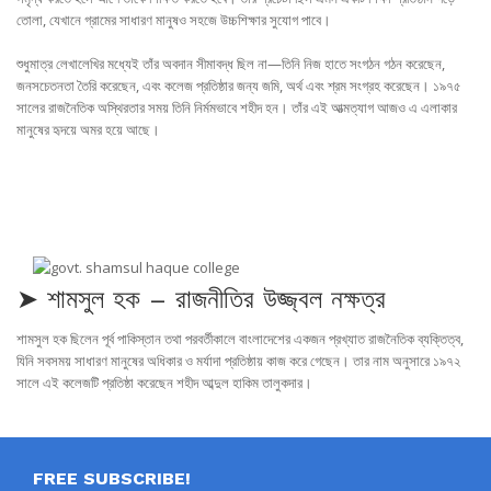
তোলা, যেখানে গ্রামের সাধারণ মানুষও সহজে উচ্চশিক্ষার সুযোগ পাবে।
শুধুমাত্র লেখালেখির মধ্যেই তাঁর অবদান সীমাবদ্ধ ছিল না—তিনি নিজ হাতে সংগঠন গঠন করেছেন,
জনসচেতনতা তৈরি করেছেন, এবং কলেজ প্রতিষ্ঠার জন্য জমি, অর্থ এবং শ্রম সংগ্রহ করেছেন। ১৯৭৫
সালের রাজনৈতিক অস্থিরতার সময় তিনি নির্মমভাবে শহীদ হন। তাঁর এই আত্মত্যাগ আজও এ এলাকার
মানুষের হৃদয়ে অমর হয়ে আছে।
➤ শামসুল হক – রাজনীতির উজ্জ্বল নক্ষত্র
শামসুল হক ছিলেন পূর্ব পাকিস্তান তথা পরবর্তীকালে বাংলাদেশের একজন প্রখ্যাত রাজনৈতিক ব্যক্তিত্ব,
যিনি সবসময় সাধারণ মানুষের অধিকার ও মর্যাদা প্রতিষ্ঠায় কাজ করে গেছেন। তার নাম অনুসারে ১৯৭২
সালে এই কলেজটি প্রতিষ্ঠা করেছেন শহীদ আব্দুল হাকিম তালুকদার।
FREE SUBSCRIBE!