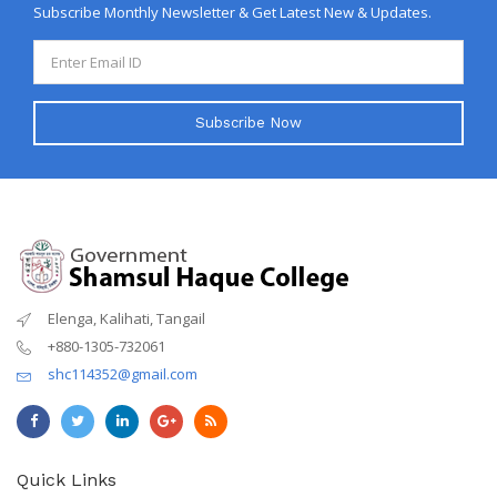
Subscribe Monthly Newsletter & Get Latest New & Updates.
Subscribe Now
Elenga, Kalihati, Tangail
+880-1305-732061
shc114352@gmail.com
Quick Links